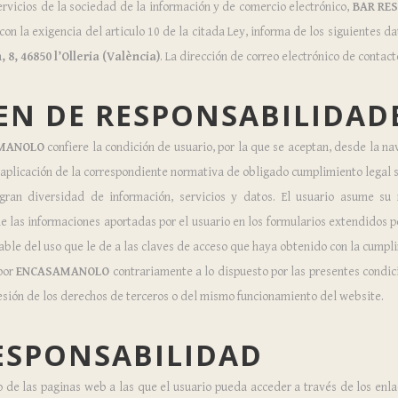
ervicios de la sociedad de la información y de comercio electrónico,
BAR RE
con la exigencia del articulo 10 de la citada Ley, informa de los siguientes da
 8, 46850 l’Olleria (València)
. La dirección de correo electrónico de contac
EN DE RESPONSABILIDAD
MANOLO
confiere la condición de usuario, por la que se aceptan, desde la n
a aplicación de la correspondiente normativa de obligado cumplimiento legal s
ran diversidad de información, servicios y datos. El usuario asume su 
e las informaciones aportadas por el usuario en los formularios extendidos 
able del uso que le de a las claves de acceso que haya obtenido con la cump
 por
ENCASAMANOLO
contrariamente a lo dispuesto por las presentes condici
esión de los derechos de terceros o del mismo funcionamiento del website.
ESPONSABILIDAD
 de las paginas web a las que el usuario pueda acceder a través de los enl