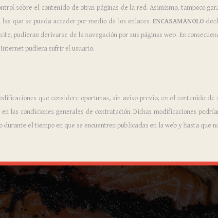
ntrol sobre el contenido de otras páginas de la red. Asimismo, tampoco gara
a las que se pueda acceder por medio de los enlaces.
ENCASAMANOLO
decl
site, pudieran derivarse de la navegación por sus páginas web. En consecuen
nternet pudiera sufrir el usuario.
ficaciones que considere oportunas, sin aviso previo, en el contenido de s
en las condiciones generales de contratación. Dichas modificaciones podrían
 durante el tiempo en que se encuentren publicadas en la web y hasta que no