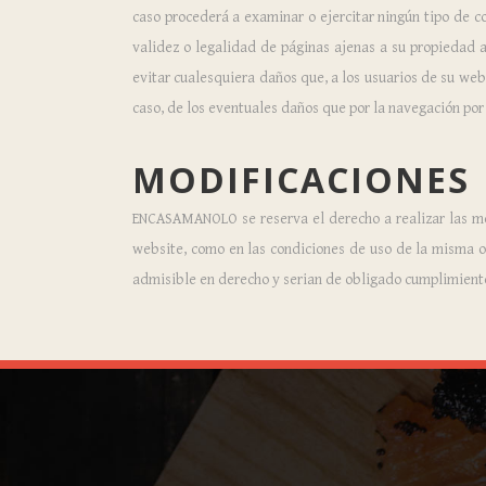
caso procederá a examinar o ejercitar ningún tipo de co
validez o legalidad de páginas ajenas a su propiedad 
evitar cualesquiera daños que, a los usuarios de su web
caso, de los eventuales daños que por la navegación por I
MODIFICACIONES
ENCASAMANOLO se reserva el derecho a realizar las modi
website, como en las condiciones de uso de la misma o 
admisible en derecho y serian de obligado cumplimiento