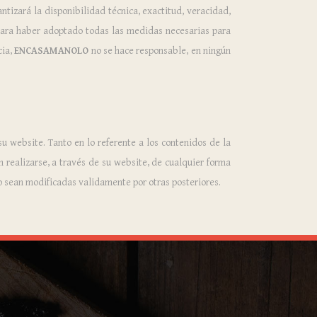
ntizará la disponibilidad técnica, exactitud, veracidad,
ara haber adoptado todas las medidas necesarias para
cia,
ENCASAMANOLO
no se hace responsable, en ningún
u website. Tanto en lo referente a los contenidos de la
 realizarse, a través de su website, de cualquier forma
 sean modificadas validamente por otras posteriores.